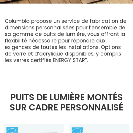
Brochures
ENGLISH
lumière
Questions Fréquentes
Columbia dans la communauté
ouvrant
ENERGY STAR®
Raison de remplacer votre puits de lumière
Dimensions Standard
Service et entretien
PROFESSIONNELS
Quelles dimensions?
Columbia propose un service de fabrication de
Développement durable
Commande De Dimensions Personnalisées
Garantie
dimensions personnalisées pour l’ensemble de
Couleurs du cadre
Déclaration LEED
sa gamme de puits de lumière, vous offrant la
Mesurer votre puits de lumière
Installateurs
Technologie de maison intelligente
Puits de
flexibilité nécessaire pour répondre aux
Service et entretien
lumière,
Puits de
Technologie de maison intelligente
Programme D’Installateurs
Fenêtres de
exigences de toutes les installations. Options
lumière
Puits de lumière sans fuites
toit et Puits
commerciaux
Garantie
de verre et d’acrylique disponibles, y compris
de lumière
et
Condensation
pour toit
Contact Pour Les Installateurs
résidentiels
®
les verres certifiés ENERGY STAR
.
plat
Galerie
Comprendre les codes produits
Nouveaux distributeurs
Acrylique ou verre
Nouveaux distributeurs
PUITS DE LUMIÈRE MONTÉS
Commandes aux É.-U. et internationales
SUR CADRE PERSONNALISÉ
Architecte professionnel 25% de réduction
Architectes Contact