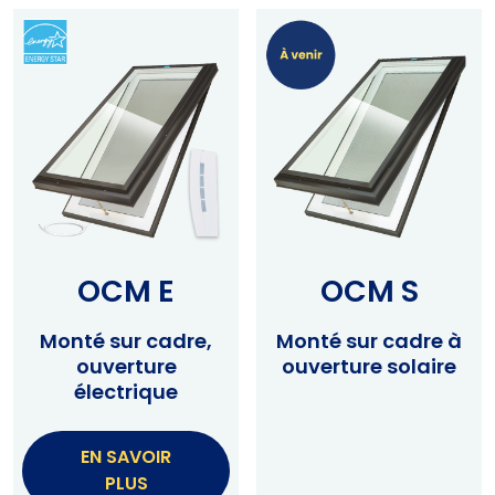
Outils et ressources
Dimensions Standard
Commande De Dimensions Personnalisées
Instructions d’installation
Dessins et caractéristiques
Garantie
OCM E
OCM S
Site web affilié
Monté sur cadre,
Monté sur cadre à
FAKRO
ouverture
ouverture solaire
électrique
Slimlite
EN SAVOIR
PLUS