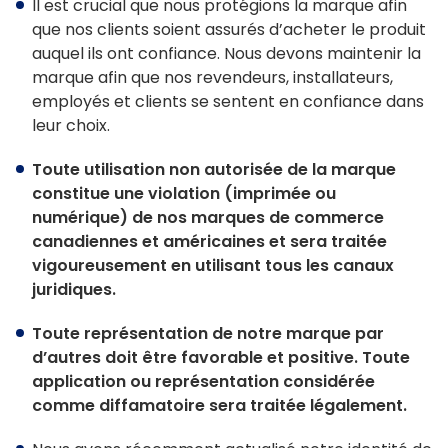
Il est crucial que nous protégions la marque afin
Architectes
que nos clients soient assurés d’acheter le produit
auquel ils ont confiance. Nous devons maintenir la
Déclaration LEED
marque afin que nos revendeurs, installateurs,
employés et clients se sentent en confiance dans
Options de vitrage et de cadre
leur choix.
Options de vitrage
Toute utilisation non autorisée de la marque
constitue une violation (imprimée ou
ENERGY STAR®
numérique) de nos marques de commerce
canadiennes et américaines et sera traitée
Triple vitrage sur tous les produits
vigoureusement en utilisant tous les canaux
FAKRO d’options de vitrage
juridiques.
Acrylique ou verre
Toute représentation de notre marque par
d’autres doit être favorable et positive. Toute
Montage à cadre intégré ou montage sur cadre
application ou représentation considérée
comme diffamatoire sera traitée légalement.
Couleurs du cadre