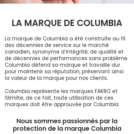
Brochures
ENGLISH
lumière
Questions Fréquentes
Columbia dans la communauté
ouvrant
ENERGY STAR®
Raison de remplacer votre puits de lumière
Dimensions Standard
Service et entretien
PROFESSIONNELS
Quelles dimensions?
LA MARQUE DE COLUMBIA
Développement durable
Commande De Dimensions Personnalisées
Garantie
Couleurs du cadre
Déclaration LEED
Mesurer votre puits de lumière
Installateurs
Technologie de maison intelligente
La marque de Columbia a été construite au fil
Puits de
Service et entretien
lumière,
Puits de
Technologie de maison intelligente
des décennies de service sur le marché
Programme D’Installateurs
Fenêtres de
lumière
Puits de lumière sans fuites
toit et Puits
commerciaux
canadien, synonyme d’intégrité, de qualité et
Garantie
de lumière
et
de décennies de performances sans problème.
Condensation
pour toit
Contact Pour Les Installateurs
résidentiels
plat
Galerie
Columbia défend sa marque et travaille dur
Comprendre les codes produits
pour maintenir sa réputation, préservant ainsi
Nouveaux distributeurs
la valeur de la marque pour nos clients.
Acrylique ou verre
Nouveaux distributeurs
Columbia représente les marques FAKRO et
Slimlite, de ce fait, toute utilisation de ces
Commandes aux É.-U. et internationales
marques doit être approuvée par Columbia.
Architecte professionnel 25% de réduction
Nous sommes passionnés par la
protection de la marque Columbia
Architectes Contact