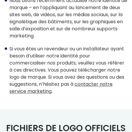
Nous avons récemment actualisé notre identité de
Outils et ressources
marque – en l’appliquant au lancement de deux
sites web, de vidéos, sur les médias sociaux, sur la
Dimensions Standard
signalétique des bâtiments, sur les graphiques en
salle d’exposition et sur de nombreux supports
Commande De Dimensions Personnalisées
marketing.
Instructions d’installation
Si vous êtes un revendeur ou un installateur ayant
Dessins et caractéristiques
besoin d’utiliser notre identité pour
commercialiser nos produits, veuillez vous référer
Garantie
à ces directives. Vous pouvez télécharger notre
logo de marque. Si vous avez des questions ou des
Site web affilié
suggestions, n’hésitez pas à
contacter notre
service marketing
.
FAKRO
Slimlite
FICHIERS DE LOGO OFFICIELS