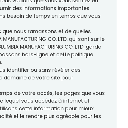
nous voulons que vous vous sentiez en
Accessoires
fournir des informations importantes
vons besoin de temps en temps que vous
ons que nous ramassons et de quelles
BIA MANUFACTURING CO. LTD. qui sont sur le
Puits de lumière,
ue COLUMBIA MANUFACTURING CO. LTD. garde
Fenêtres de toit et Puits
de lumière pour toit
assons hors-ligne et cette politique
plat
.
s identifier ou sans révéler des
e domaine de votre site pour
e temps de votre accès, les pages que vous
ec lequel vous accédez à internet et
utilisons cette information pour mieux
lité et le rendre plus agréable pour les