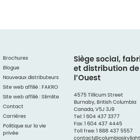
Siège social, fabr
Brochures
et distribution de
Blogue
l’Ouest
Nouveaux distributeurs
Site web affilié : FAKRO
4575 Tillicum Street
Site web affilié : Slimlite
Burnaby, British Columbia
Contact
Canada, V5J 3J9
Carrières
Tel: 1 604 437 3377
Fax: 1 604 437 4445
Politique sur la vie
Toll free: 1 888 437 5557
privée
contact@columbiaskyligh