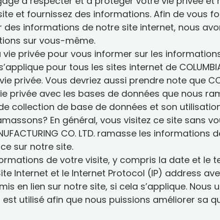
e à respecter et à protéger votre vie privée et 
Tubes de lumière
Dessins et caractéristiques
 site et fournissez des informations. Afin de vous 
 fabrique une large
rre
 puits de lumière
Garantie
des informations de notre site internet, nous a
e intégré ou
ciaux
ations sur vous-même.
adre
st réputée pour la
a vie privée pour vous informer sur les informati
Site web affilié
 de puits de lumière
ue s’applique pour tous les sites internet de COLUM
x de qualité industrielle
dre
 décennies. Nous
FAKRO
r la vie privée. Vous devriez aussi prendre note q
une large sélection de
Puits de lumière
commerciaux pour chaque
commerciaux et
vie privée avec les bases de données que nous ram
. Une résistance et une
Slimlite
résidentiels
exceptionnelles.
 collection de base de données et son utilisation
massons? En général, vous visitez ce site sans vou
NUFACTURING CO. LTD. ramasse les informations d
ce sur notre site.
formations de votre visite, y compris la date et l
te Internet et le Internet Protocol (IP) address av
is en lien sur notre site, si cela s’applique. Nous 
t utilisé afin que nous puissions améliorer sa qua