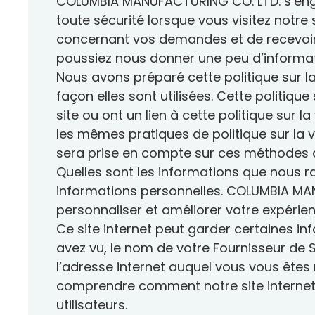
COLUMBIA MANUFACTURING CO. LTD. s’engag
condensation
Notre Personnel
Nouveaux distributeurs
Technologie de maison intelligente
Garantie
Le plus grand choix de puits
Types de puits de lumière
toute sécurité lorsque vous visitez notre
Columbia
Acrylique ou ve
Commandes aux É.-U. et
de lumière résidentiels au
Options de vitrage
Galerie
gamme de
concernant vos demandes et de recevoir 
internationales
Canada
Montage à cadr
commer
poussiez nous donner une peu d’inform
Triple vitrage sur tous les produits
montage sur c
Columbia fabrique une vaste gamme
Columbia e
Nous avons préparé cette politique sur l
de puits de lumière résidentiels
fabrication
Architecte professionnel 25% de
façon elles sont utilisées. Cette politiq
fabriqués au Canada, apportant les
commerciau
Couleurs du ca
bienfaits de la lumière naturelle et de
réduction
depuis des
site ou ont un lien à cette politique su
la circulation d’air frais à des
proposons 
centaines de milliers de foyers à
produits 
les mêmes pratiques de politique sur la 
Architectes Contact
travers le pays.
application
durabilité 
sera prise en compte sur ces méthodes de
Architectes
Quelles sont les informations que nous ra
informations personnelles. COLUMBIA MA
Déclaration LEED
personnaliser et améliorer votre expérien
Ce site internet peut garder certaines in
avez vu, le nom de votre Fournisseur de Si
l’adresse internet auquel vous vous êtes m
comprendre comment notre site internet es
utilisateurs.