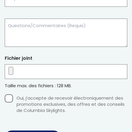
Détails
du
projet
(optionnel)
(Nécessaire)
Fichier joint
Taille max. des fichiers : 128 MB.
Consens
Oui, j’accepte de recevoir électroniquement des
promotions exclusives, des offres et des conseils
de Columbia Skylights.