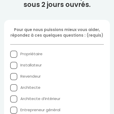
sous 2 jours ouvrés.
Pour
Pour que nous puissions mieux vous aider,
que
répondez à ces quelques questions : (requis)
nous
puissions
mieux
Propriétaire
vous
aider,
Installateur
répondez
Revendeur
à
ces
Architecte
quelques
questions
Architecte d’intérieur
:
(Nécessaire)
Entrepreneur général