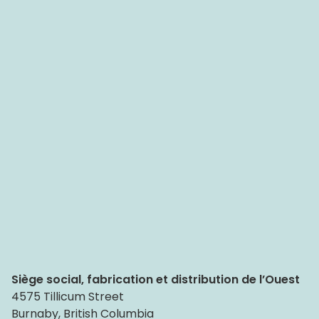
Architectes
Déclaration LEED
Options de vitrage et de cadre
Options de vitrage
ENERGY STAR®
Triple vitrage sur tous les produits
FAKRO d’options de vitrage
Acrylique ou verre
Montage à cadre intégré ou montage sur cadre
Siège social, fabrication et distribution de l’Ouest
Couleurs du cadre
4575 Tillicum Street
Burnaby, British Columbia