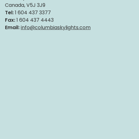
Canada, V5J 3J9
Outils et ressources
Tel:
1 604 437 3377
Dimensions Standard
Fax:
1 604 437 4443
Email:
info@columbiaskylights.com
Commande De Dimensions Personnalisées
Instructions d’installation
Dessins et caractéristiques
Garantie
Site web affilié
FAKRO
Slimlite