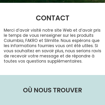
Brochures
ENGLISH
lumière
Questions Fréquentes
Columbia dans la communauté
ouvrant
ENERGY STAR®
Raison de remplacer votre puits de lumière
Dimensions Standard
Service et entretien
PROFESSIONNELS
Quelles dimensions?
CONTACT
Développement durable
Commande De Dimensions Personnalisées
Garantie
Couleurs du cadre
Déclaration LEED
Mesurer votre puits de lumière
Installateurs
Technologie de maison intelligente
Merci d’avoir visité notre site Web et d’avoir pris
Puits de
Service et entretien
lumière,
Puits de
Technologie de maison intelligente
le temps de vous renseigner sur les produits
Programme D’Installateurs
Fenêtres de
lumière
Puits de lumière sans fuites
toit et Puits
commerciaux
Columbia, FAKRO et Slimlite. Nous espérons que
Garantie
de lumière
et
les informations fournies vous ont été utiles. Si
Condensation
pour toit
Contact Pour Les Installateurs
résidentiels
plat
Galerie
vous souhaitez en savoir plus, nous serions ravis
Comprendre les codes produits
de recevoir votre message et de répondre à
Nouveaux distributeurs
toutes vos questions supplémentaires.
Acrylique ou verre
Nouveaux distributeurs
Commandes aux É.-U. et internationales
OÙ NOUS TROUVER
Architecte professionnel 25% de réduction
Architectes Contact