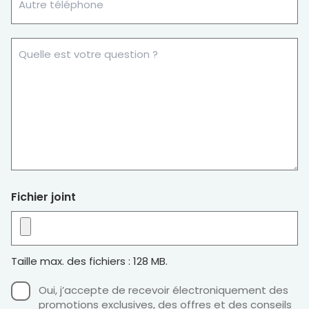
Phone
What
is
your
question?
Fichier joint
Taille max. des fichiers : 128 MB.
Consens
Oui, j’accepte de recevoir électroniquement des
promotions exclusives, des offres et des conseils