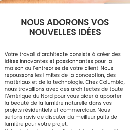
Brochures
ENGLISH
lumière
Questions Fréquentes
Columbia dans la communauté
ouvrant
ENERGY STAR®
Raison de remplacer votre puits de lumière
Dimensions Standard
Service et entretien
PROFESSIONNELS
Quelles dimensions?
NOUS ADORONS VOS
Développement durable
Commande De Dimensions Personnalisées
Garantie
NOUVELLES IDÉES
Couleurs du cadre
Déclaration LEED
Mesurer votre puits de lumière
Installateurs
Technologie de maison intelligente
Puits de
Service et entretien
lumière,
Puits de
Technologie de maison intelligente
Programme D’Installateurs
Fenêtres de
lumière
Puits de lumière sans fuites
toit et Puits
commerciaux
Garantie
de lumière
et
Votre travail d’architecte consiste à créer des
Condensation
pour toit
Contact Pour Les Installateurs
résidentiels
plat
idées innovantes et passionnantes pour la
Galerie
Comprendre les codes produits
maison ou l’entreprise de votre client. Nous
Nouveaux distributeurs
repoussons les limites de la conception, des
Acrylique ou verre
matériaux et de la technologie. Chez Columbia,
Nouveaux distributeurs
nous travaillons avec des architectes de toute
l’Amérique du Nord pour vous aider à apporter
Commandes aux É.-U. et internationales
la beauté de la lumière naturelle dans vos
projets résidentiels et commerciaux. Nous
Architecte professionnel 25% de réduction
serions ravis de discuter du meilleur puits de
lumière pour votre projet.
Architectes Contact