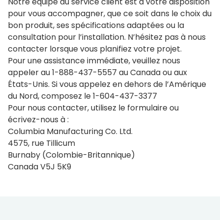
Notre équipe du service client est à votre disposition
pour vous accompagner, que ce soit dans le choix du
Architectes
bon produit, ses spécifications adaptées ou la
Déclaration LEED
consultation pour l’installation. N’hésitez pas à nous
contacter lorsque vous planifiez votre projet.
Pour une assistance immédiate, veuillez nous
Options de vitrage et de cadre
appeler au 1-888-437-5557 au Canada ou aux
Options de vitrage
États-Unis. Si vous appelez en dehors de l’Amérique
du Nord, composez le 1-604-437-3377
ENERGY STAR®
Pour nous contacter, utilisez le formulaire ou
écrivez-nous à :
Triple vitrage sur tous les produits
Columbia Manufacturing Co. Ltd.
FAKRO d’options de vitrage
4575, rue Tillicum
Burnaby (Colombie-Britannique)
Acrylique ou verre
Canada V5J 5K9
Montage à cadre intégré ou montage sur cadre
Couleurs du cadre