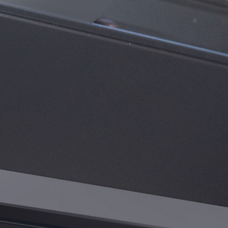
Accessoires
Puits de lumière,
Fenêtres de toit et Puits
de lumière pour toit
plat