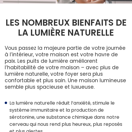
Brochures
ENGLISH
lumière
Questions Fréquentes
Columbia dans la communauté
ouvrant
ENERGY STAR®
Raison de remplacer votre puits de lumière
Dimensions Standard
Service et entretien
PROFESSIONNELS
Quelles dimensions?
LES NOMBREUX BIENFAITS DE
Développement durable
Commande De Dimensions Personnalisées
Garantie
LA LUMIÈRE NATURELLE
Couleurs du cadre
Déclaration LEED
Mesurer votre puits de lumière
Installateurs
Technologie de maison intelligente
Puits de
Service et entretien
lumière,
Puits de
Technologie de maison intelligente
Programme D’Installateurs
Fenêtres de
lumière
Puits de lumière sans fuites
Vous passez la majeure partie de votre journée
toit et Puits
commerciaux
Garantie
de lumière
à l’intérieur, votre maison est votre havre de
et
Condensation
pour toit
Contact Pour Les Installateurs
résidentiels
paix. Les puits de lumière améliorent
plat
Galerie
l’habitabilité de votre maison – avec plus de
Comprendre les codes produits
lumière naturelle, votre foyer sera plus
Nouveaux distributeurs
Acrylique ou verre
confortable et plus sain. Une maison lumineuse
semble plus spacieuse et luxueuse.
Nouveaux distributeurs
Commandes aux É.-U. et internationales
La lumière naturelle réduit l’anxiété, stimule le
système immunitaire et la production de
Architecte professionnel 25% de réduction
sérotonine, une substance chimique dans notre
cerveau qui nous rend plus heureux, plus reposés
Architectes Contact
et plus alertes.