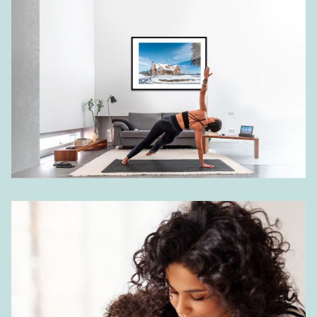
Outils et ressources
Dimensions Standard
Commande De Dimensions Personnalisées
Instructions d’installation
Dessins et caractéristiques
Garantie
Site web affilié
FAKRO
Slimlite