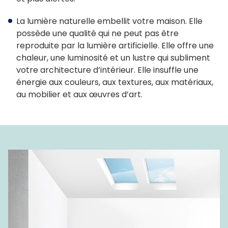
Architectes
La lumière naturelle embellit votre maison. Elle
possède une qualité qui ne peut pas être
Déclaration LEED
reproduite par la lumière artificielle. Elle offre une
chaleur, une luminosité et un lustre qui subliment
Options de vitrage et de cadre
votre architecture d’intérieur. Elle insuffle une
énergie aux couleurs, aux textures, aux matériaux,
Options de vitrage
au mobilier et aux œuvres d’art.
ENERGY STAR®
Triple vitrage sur tous les produits
FAKRO d’options de vitrage
Acrylique ou verre
Montage à cadre intégré ou montage sur cadre
Couleurs du cadre