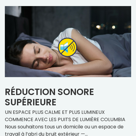
Architectes
Déclaration LEED
Options de vitrage et de cadre
Options de vitrage
ENERGY STAR®
Triple vitrage sur tous les produits
FAKRO d’options de vitrage
RÉDUCTION SONORE
SUPÉRIEURE
Acrylique ou verre
UN ESPACE PLUS CALME ET PLUS LUMINEUX
Montage à cadre intégré ou montage sur cadre
COMMENCE AVEC LES PUITS DE LUMIÈRE COLUMBIA
Couleurs du cadre
Nous souhaitons tous un domicile ou un espace de
travail à l’abri du bruit extérieur —
...