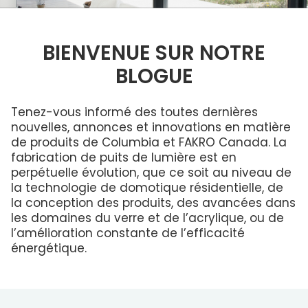
Brochures
ENGLISH
lumière
Questions Fréquentes
Columbia dans la communauté
ouvrant
ENERGY STAR®
Raison de remplacer votre puits de lumière
Dimensions Standard
Service et entretien
PROFESSIONNELS
Quelles dimensions?
BIENVENUE SUR NOTRE
Développement durable
Commande De Dimensions Personnalisées
Garantie
BLOGUE
Couleurs du cadre
Déclaration LEED
Mesurer votre puits de lumière
Installateurs
Technologie de maison intelligente
Puits de
Service et entretien
lumière,
Puits de
Technologie de maison intelligente
Programme D’Installateurs
Fenêtres de
lumière
Puits de lumière sans fuites
Tenez-vous informé des toutes dernières
toit et Puits
commerciaux
Garantie
de lumière
nouvelles, annonces et innovations en matière
et
Condensation
pour toit
Contact Pour Les Installateurs
résidentiels
de produits de Columbia et FAKRO Canada. La
plat
Galerie
fabrication de puits de lumière est en
Comprendre les codes produits
perpétuelle évolution, que ce soit au niveau de
Nouveaux distributeurs
Acrylique ou verre
la technologie de domotique résidentielle, de
la conception des produits, des avancées dans
Nouveaux distributeurs
les domaines du verre et de l’acrylique, ou de
Commandes aux É.-U. et internationales
l’amélioration constante de l’efficacité
énergétique.
Architecte professionnel 25% de réduction
Architectes Contact