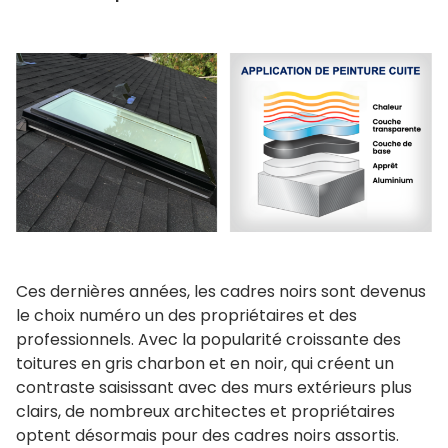
Outils et ressources
Dimensions Standard
Commande De Dimensions Personnalisées
Instructions d’installation
Dessins et caractéristiques
Garantie
Site web affilié
Ces dernières années, les cadres noirs sont devenus
le choix numéro un des propriétaires et des
FAKRO
professionnels. Avec la popularité croissante des
toitures en gris charbon et en noir, qui créent un
Slimlite
contraste saisissant avec des murs extérieurs plus
clairs, de nombreux architectes et propriétaires
optent désormais pour des cadres noirs assortis.