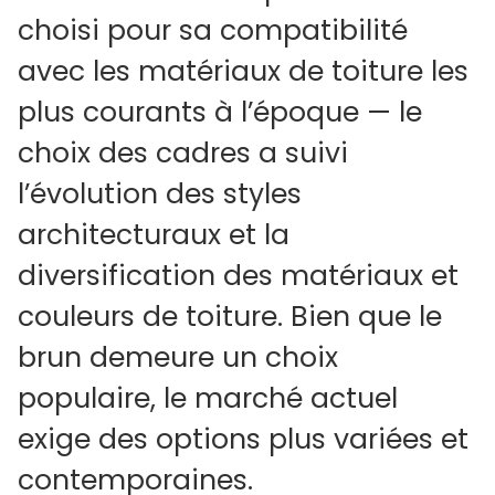
choisi pour sa compatibilité
Architectes
avec les matériaux de toiture les
Déclaration LEED
plus courants à l’époque — le
Options de vitrage et de cadre
choix des cadres a suivi
Options de vitrage
l’évolution des styles
architecturaux et la
ENERGY STAR®
diversification des matériaux et
Triple vitrage sur tous les produits
couleurs de toiture. Bien que le
FAKRO d’options de vitrage
brun demeure un choix
Acrylique ou verre
populaire, le marché actuel
Montage à cadre intégré ou montage sur cadre
exige des options plus variées et
Couleurs du cadre
contemporaines.