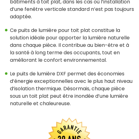
bâtiments à toit plat, dans les cas où l’installation
Outils et ressources
d’une fenêtre verticale standard n’est pas toujours
adaptée.
Dimensions Standard
Ce puits de lumière pour toit plat constitue la
Commande De Dimensions Personnalisées
solution idéale pour apporter la lumière naturelle
Instructions d’installation
dans chaque pièce. Il contribue au bien-être et à
la santé à long terme des occupants, tout en
Dessins et caractéristiques
améliorant le confort environnemental.
Garantie
Le puits de lumière DXF permet des économies
d’énergie exceptionnelles avec le plus haut niveau
Site web affilié
d’isolation thermique. Désormais, chaque pièce
sous un toit plat peut être inondée d’une lumière
FAKRO
naturelle et chaleureuse.
Slimlite