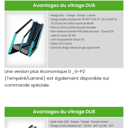
Deux bases XRD peuvent être installées l’une
Une version plus économique D_G-P2
sur l’autre pour des applications nécessitant
(Tempéré/Laminé) est également disponible sur
une hauteur supplémentaire, comme un toit
commande spéciale.
“vert”.
Voir les instructions d’installation.