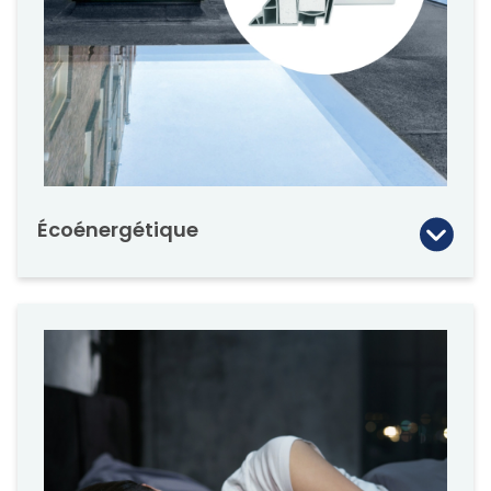
attirera l’attention. Le design complète le
style esthétique des architectes et des
designers modernes.
La série de puits de lumière à toit plat de
FAKRO (à triple et double vitrage) peut être
installée individuellement, en rangée ou en
groupe. Discutez des exigences structurelles
nécessaires avec votre architecte et votre
Écoénergétique
ingénieur.
Le DXF offre une excellente isolation
thermique avec l’unité à quadruple vitrage
DU8 à la pointe de la technologie. La
résistance thermique du puits de lumière DU8
est de 8,9. L’option à triple vitrage (DU6) a une
résistance thermique de 8,1.Les puits de
lumière DEF, DMF et DXF sont fabriqués avec
une isolation thermique exceptionnelle.