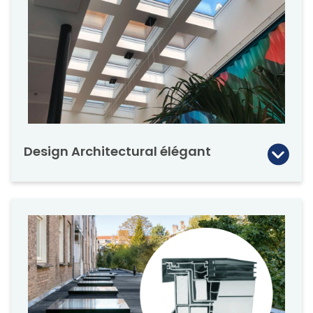
Design Architectural élégant
Les puits de lumière à toit plat de FAKRO sont
conçus pour être une caractéristique
architecturale spectaculaire, élégante et
moderne. En utilisant les dernières
technologies et matériaux pour faire
progresser leur conception.
Créez un effet « wow » architectural qui