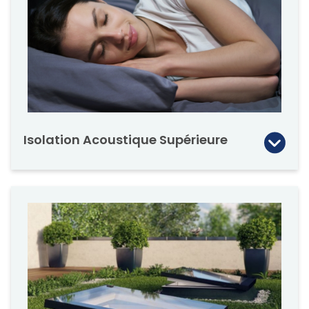
Une version double vitrage plus économique
DEG, DMG, DXG-P2 (trempé/feuilleté) est
disponible sur commande spéciale.
Isolation Acoustique Supérieure
Un environnement domestique calme et
serein est essentiel pour les familles
modernes. Le DXF offre une isolation
acoustique exceptionnelle grâce à son vitrage
à la pointe de la technologie.
Un environnement de travail silencieux est
crucial pour de nombreuses entreprises
modernes, améliorant considérablement la