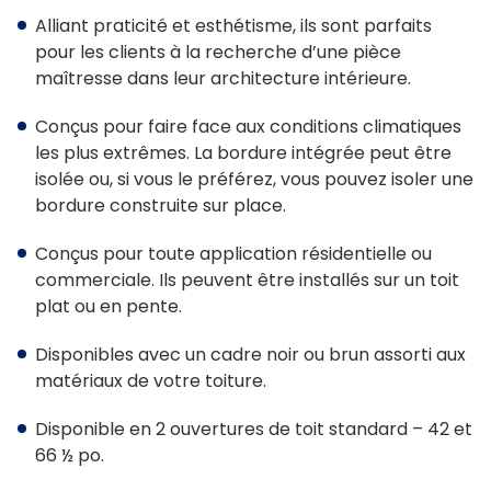
Outils et ressources
Alliant praticité et esthétisme, ils sont parfaits
pour les clients à la recherche d’une pièce
Dimensions Standard
maîtresse dans leur architecture intérieure.
Commande De Dimensions Personnalisées
Conçus pour faire face aux conditions climatiques
les plus extrêmes. La bordure intégrée peut être
Instructions d’installation
isolée ou, si vous le préférez, vous pouvez isoler une
Dessins et caractéristiques
bordure construite sur place.
Garantie
Conçus pour toute application résidentielle ou
commerciale. Ils peuvent être installés sur un toit
plat ou en pente.
Site web affilié
Disponibles avec un cadre noir ou brun assorti aux
FAKRO
matériaux de votre toiture.
Slimlite
Disponible en 2 ouvertures de toit standard – 42 et
66 ½ po.