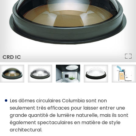
Architectes
Déclaration LEED
Options de vitrage et de cadre
Options de vitrage
ENERGY STAR®
Triple vitrage sur tous les produits
FAKRO d’options de vitrage
Acrylique ou verre
Les dômes circulaires Columbia sont non
seulement très efficaces pour laisser entrer une
Montage à cadre intégré ou montage sur cadre
grande quantité de lumière naturelle, mais ils sont
également spectaculaires en matière de style
Couleurs du cadre
architectural.